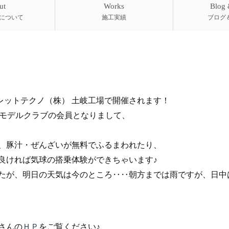
ut
Works
Blog
について
施工実績
ブログ
レットテクノ（株） 土岐工場で開催されます！
リモデルクラブの会員となりまして、
、豚汁・ぜんざいが無料でふるまわれたり、
良ければ気球の搭乗体験ができちゃいます♪
たが、明日の天気は今のところ‥‥朝方までは雨ですが、日中
さんの
ＨＰ
をご覧ください♪